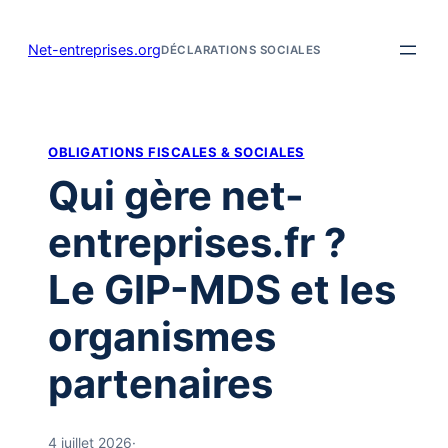
Aller
au
Net-entreprises.org
DÉCLARATIONS SOCIALES
contenu
OBLIGATIONS FISCALES & SOCIALES
Qui gère net-
entreprises.fr ?
Le GIP-MDS et les
organismes
partenaires
4 juillet 2026
·